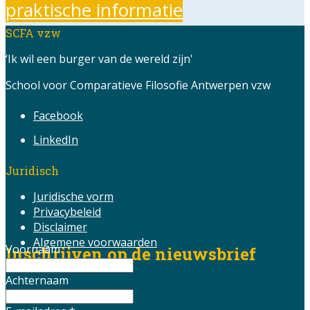
praktische informatie
SCFA vzw
‘Ik wil een burger van de wereld zijn'
School voor Comparatieve Filosofie Antwerpen vzw
Facebook
LinkedIn
Juridisch
Juridische vorm
Privacybeleid
Disclaimer
Algemene voorwaarden
Voornaam
Inschrijven op de nieuwsbrief
Achternaam