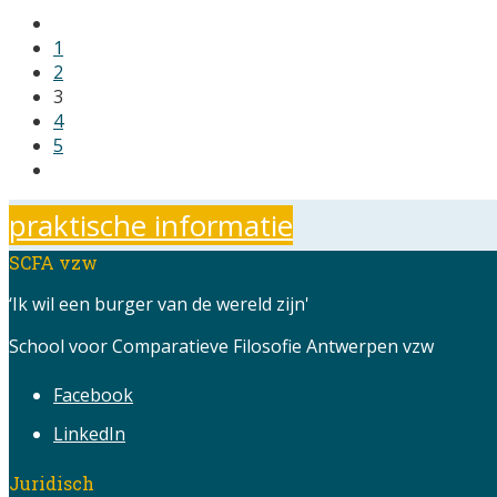
1
2
3
4
5
praktische informatie
SCFA vzw
‘Ik wil een burger van de wereld zijn'
School voor Comparatieve Filosofie Antwerpen vzw
Facebook
LinkedIn
Juridisch