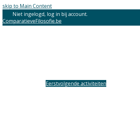
skip to Main Content
Niet ingelogd, log in bij account.
ComparatieveFilosofie.be
Eerstvolgende activiteiten