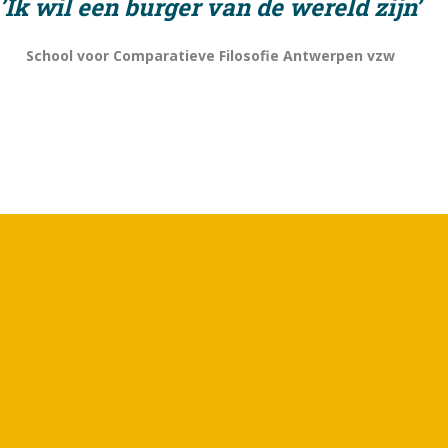
’Ik wil een burger van de wereld zijn’
S
chool voor
Comparatieve Filosofie A
ntwerpen
vzw