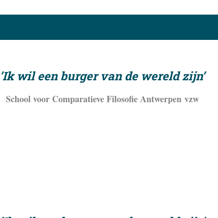
’Ik wil een burger van de wereld zijn’
S
chool voor
Comparatieve Filosofie A
ntwerpen
vzw