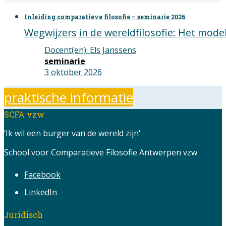
Inleiding comparatieve filosofie – seminarie 2026
Wegwijzers in de wereldfilosofie: Het model
Docent(en)
:
Els Janssens
seminarie
3 oktober 2026
praktische informatie
SCFA vzw
‘Ik wil een burger van de wereld zijn'
School voor Comparatieve Filosofie Antwerpen vzw
Facebook
LinkedIn
Juridisch