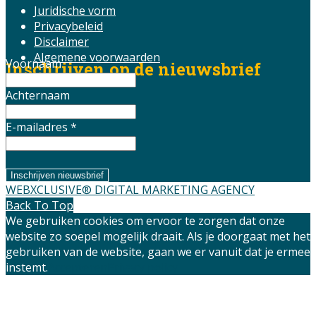
Juridische vorm
Privacybeleid
Disclaimer
Algemene voorwaarden
Voornaam
Inschrijven op de nieuwsbrief
Achternaam
E-mailadres *
WEBXCLUSIVE® DIGITAL MARKETING AGENCY
Back To Top
We gebruiken cookies om ervoor te zorgen dat onze
website zo soepel mogelijk draait. Als je doorgaat met het
gebruiken van de website, gaan we er vanuit dat je ermee
instemt.
Accepteren
Privacy policy